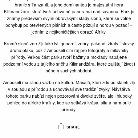
hranic s Tanzanií, a jeho dominantou je majestátní hora
Kilimandžáro, která tvoří úchvatné panorama nad savanou. Park je
známý především svými obrovskými stády slonů, které se volně
pohybují po otevřených pláních a často pózují s horou v pozadí –
jedním z nejikoničtějších obrazů Afriky.
Kromě slonů zde žijí také lvi, gepardi, zebry, pakoně, žirafy i stovky
druhů ptáků, což z Amboseli činí ráj pro fotografy a milovníky
přírody. Velkou část parku tvoří bažiny a mokřady napájené
podzemní vodou z tajícího sněhu Kilimandžára, které zajišťují život i
během suchých období.
Amboseli má silnou vazbu na kulturu Masajů, kteří zde po staletí žijí
v souladu s přírodou a uchovávají své tradiční zvyky. Návštěva
tohoto parku nabízí nejen pozorování divoké zvěře, ale i hluboký
pohled do africké krajiny, kde se setkává krása, síla a harmonie
přírody.
SHARE