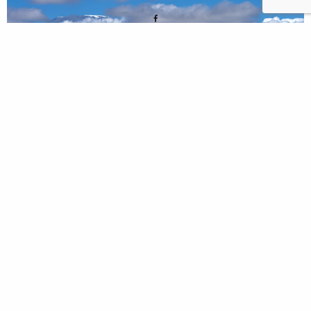
0 THOUGHTS
ON KEŇA, AMBOSELI, SAFARI
– 2023/5
LEAVE A REPLY