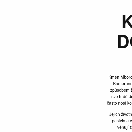
K
D
Kmen Mbororo
Kamerunu.
způsobem ž
své hrdé d
často nosí ko
Jejich život
pastvin a 
věnují 