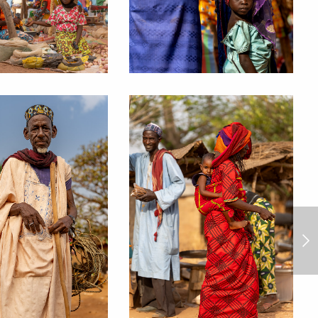
Kamerun 2024/3, domorodý
kmen Dupa