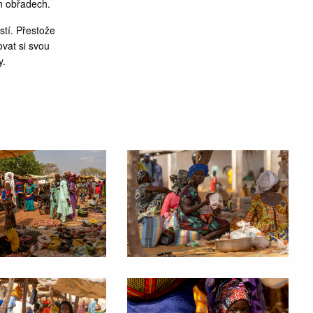
ch obřadech.
stí. Přestože
vat si svou
y.