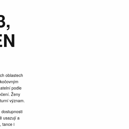
3,
EN
ích oblastech
m kočovným
telní podle
ečení. Ženy
lturní význam.
e dostupnosti
ě usazují a
 tance i