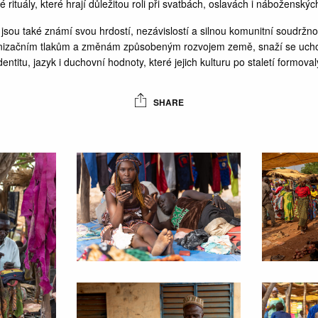
 rituály, které hrají důležitou roli při svatbách, oslavách i náboženský
sou také známí svou hrdostí, nezávislostí a silnou komunitní soudržno
nizačním tlakům a změnám způsobeným rozvojem země, snaží se ucho
dentitu, jazyk i duchovní hodnoty, které jejich kulturu po staletí formoval
SHARE