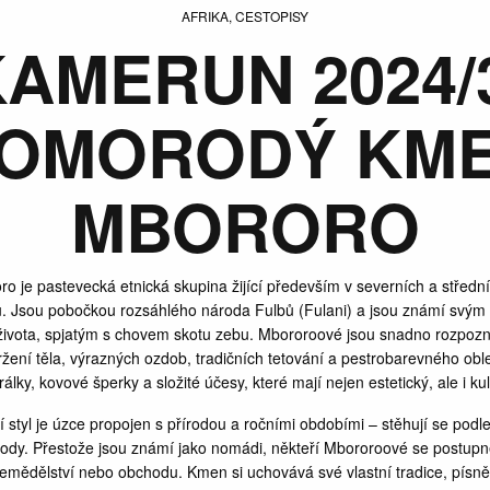
AFRIKA, CESTOPISY
AMERUN 2024/
OMORODÝ KM
MBORORO
 je pastevecká etnická skupina žijící především v severních a středn
 Jsou pobočkou rozsáhlého národa Fulbů (Fulani) a jsou známí svý
ivota, spjatým s chovem skotu zebu. Mbororoové jsou snadno rozpozna
ržení těla, výrazných ozdob, tradičních tetování a pestrobarevného obl
rálky, kovové šperky a složité účesy, které mají nejen estetický, ale i ku
ní styl je úzce propojen s přírodou a ročními obdobími – stěhují se podl
vody. Přestože jsou známí jako nomádi, někteří Mbororoové se postupn
zemědělství nebo obchodu. Kmen si uchovává své vlastní tradice, písně,