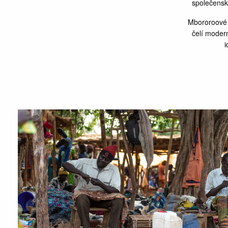
společenské
Mbororoové j
čelí moder
i