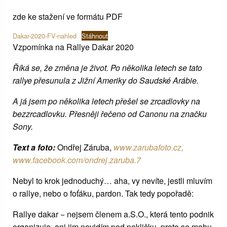
zde ke stažení ve formátu PDF
Dakar-2020-FV-nahled
Stáhnout
Vzpomínka na Rallye Dakar 2020
Říká se, že změna je život. Po několika letech se tato
rallye přesunula z Jižní Ameriky do Saudské Arábie.
A já jsem po několika letech přešel se zrcadlovky na
bezzrcadlovku. Přesněji řečeno od Canonu na značku
Sony.
Text a foto:
Ondřej Záruba,
www.zarubafoto.cz,
www.facebook.com/ondrej.zaruba.7
Nebyl to krok jednoduchý… aha, vy nevíte, jestli mluvím
o rallye, nebo o foťáku, pardon. Tak tedy popořadě:
Rallye dakar − nejsem členem a.S.O., která tento podnik
organizuje, ani jim nevidím pod pokličku, proto se mohu