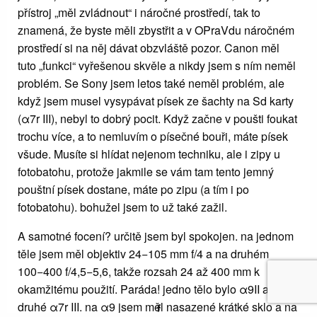
přístroj „měl zvládnout“ i náročné prostředí, tak to
znamená, že byste měli zbystřit a v OPraVdu náročném
prostředí si na něj dávat obzvláště pozor. Canon měl
tuto „funkci“ vyřešenou skvěle a nikdy jsem s ním neměl
problém. Se Sony jsem letos také neměl problém, ale
když jsem musel vysypávat písek ze šachty na Sd karty
(α7r III), nebyl to dobrý pocit. Když začne v poušti foukat
trochu více, a to nemluvím o písečné bouři, máte písek
všude. Musíte si hlídat nejenom techniku, ale i zipy u
fotobatohu, protože jakmile se vám tam tento jemný
pouštní písek dostane, máte po zipu (a tím i po
fotobatohu). bohužel jsem to už také zažil.
A samotné focení? určitě jsem byl spokojen. na jednom
těle jsem měl objektiv 24−105 mm f/4 a na druhém
100−400 f/4,5−5,6, takže rozsah 24 až 400 mm k
okamžitému použití. Paráda! jedno tělo bylo α9II a
druhé α7r III. na α9 jsem měl nasazené krátké sklo a na