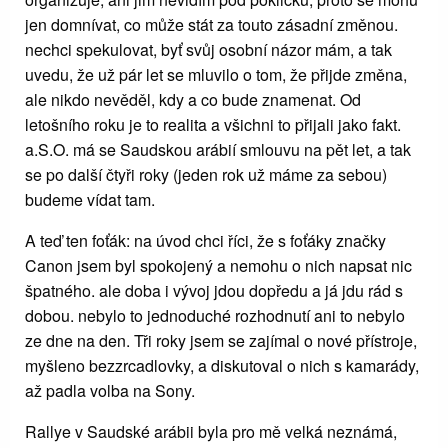
jen domnívat, co může stát za touto zásadní změnou.
nechci spekulovat, byť svůj osobní názor mám, a tak
uvedu, že už pár let se mluvilo o tom, že přijde změna,
ale nikdo nevěděl, kdy a co bude znamenat. Od
letošního roku je to realita a všichni to přijali jako fakt.
a.S.O. má se Saudskou arábií smlouvu na pět let, a tak
se po další čtyři roky (jeden rok už máme za sebou)
budeme vídat tam.
A teď ten foťák: na úvod chci říci, že s foťáky značky
Canon jsem byl spokojený a nemohu o nich napsat nic
špatného. ale doba i vývoj jdou dopředu a já jdu rád s
dobou. nebylo to jednoduché rozhodnutí ani to nebylo
ze dne na den. Tři roky jsem se zajímal o nové přístroje,
myšleno bezzrcadlovky, a diskutoval o nich s kamarády,
až padla volba na Sony.
Rallye v Saudské arábii byla pro mě velká neznámá,