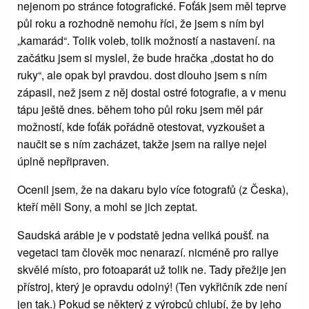
nejenom po stránce fotografické. Foťák jsem měl teprve
půl roku a rozhodně nemohu říci, že jsem s ním byl
„kamarád“. Tolik voleb, tolik možností a nastavení. na
začátku jsem si myslel, že bude hračka „dostat ho do
ruky“, ale opak byl pravdou. dost dlouho jsem s ním
zápasil, než jsem z něj dostal ostré fotografie, a v menu
tápu ještě dnes. během toho půl roku jsem měl pár
možností, kde foťák pořádně otestovat, vyzkoušet a
naučit se s ním zacházet, takže jsem na rallye nejel
úplně nepřipraven.
Ocenil jsem, že na dakaru bylo více fotografů (z Česka),
kteří měli Sony, a mohl se jich zeptat.
Saudská arábie je v podstatě jedna veliká poušť. na
vegetaci tam člověk moc nenarazí. nicméně pro rallye
skvělé místo, pro fotoaparát už tolik ne. Tady přežije jen
přístroj, který je opravdu odolný! (Ten vykřičník zde není
jen tak.) Pokud se některý z výrobců chlubí, že by jeho